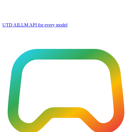
UTD AI
LLM API for every model