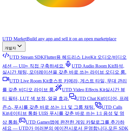
UTD Market
Build any app and sell it on an open marketplace
개발자
UTD Stream SDK
Flutter용 헤드리스 LiveKit 오디오/비디오
세션 — UI는 직접 구축하세요.
UTD Audio Room Kit
좌석,
실시간 채팅, 모더레이션을 갖춘 바로 쓰는 라이브 오디오 룸.
UTD Live Room Kit
호스트 카메라, 게스트 타일, 무대 관리
를 갖춘 비디오 라이브 룸.
UTD Video Effects Kit
실시간 뷰
티 필터, LUT 색 보정, 얼굴 효과.
UTD Chat Kit
미디어, 프레
즌스, 푸시를 갖춘 바로 쓰는 1:1 및 그룹 채팅.
UTD Calls
Kit
네이티브 통화 UI와 푸시를 갖춘 바로 쓰는 1:1 음성 및 영
상 통화.
UTD Games
앱에 완전한 게임 카탈로그를 추가하
세요 — UTD가 여러분의 에이전시로서 운영합니다.
모든 SDK