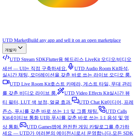
UTD Market
Build any app and sell it on an open marketplace
개발자
UTD Stream SDK
Flutter용 헤드리스 LiveKit 오디오/비디오
세션 — UI는 직접 구축하세요.
UTD Audio Room Kit
좌석,
실시간 채팅, 모더레이션을 갖춘 바로 쓰는 라이브 오디오 룸.
UTD Live Room Kit
호스트 카메라, 게스트 타일, 무대 관리
를 갖춘 비디오 라이브 룸.
UTD Video Effects Kit
실시간 뷰
티 필터, LUT 색 보정, 얼굴 효과.
UTD Chat Kit
미디어, 프레
즌스, 푸시를 갖춘 바로 쓰는 1:1 및 그룹 채팅.
UTD Calls
Kit
네이티브 통화 UI와 푸시를 갖춘 바로 쓰는 1:1 음성 및 영
상 통화.
UTD Games
앱에 완전한 게임 카탈로그를 추가하
세요 — UTD가 여러분의 에이전시로서 운영합니다.
모든 SDK