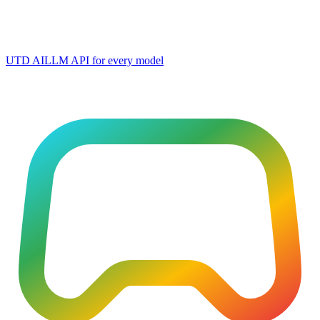
UTD AI
LLM API for every model