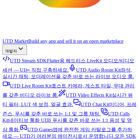
UTD Market
Build any app and sell it on an open marketplace
개발자
UTD Stream SDK
Flutter용 헤드리스 LiveKit 오디오/비디오
세션 — UI는 직접 구축하세요.
UTD Audio Room Kit
좌석,
실시간 채팅, 모더레이션을 갖춘 바로 쓰는 라이브 오디오 룸.
UTD Live Room Kit
호스트 카메라, 게스트 타일, 무대 관리
를 갖춘 비디오 라이브 룸.
UTD Video Effects Kit
실시간 뷰
티 필터, LUT 색 보정, 얼굴 효과.
UTD Chat Kit
미디어, 프레
즌스, 푸시를 갖춘 바로 쓰는 1:1 및 그룹 채팅.
UTD Calls
Kit
네이티브 통화 UI와 푸시를 갖춘 바로 쓰는 1:1 음성 및 영
상 통화.
UTD Games
앱에 완전한 게임 카탈로그를 추가하
세요 — UTD가 여러분의 에이전시로서 운영합니다.
모든 SDK