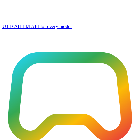
UTD AI
LLM API for every model