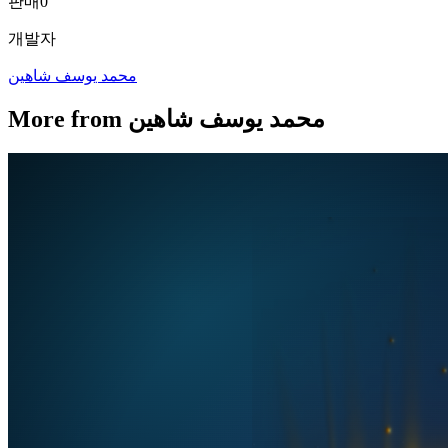
판매
0
개발자
محمد يوسف شاهين
More from محمد يوسف شاهين