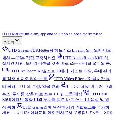
UTD Market
Build any app and sell it on an open marketplace
개발자
UTD Stream SDK
Flutter용 헤드리스 LiveKit 오디오/비디오
세션 — UI는 직접 구축하세요.
UTD Audio Room Kit
좌석,
실시간 채팅, 모더레이션을 갖춘 바로 쓰는 라이브 오디오 룸.
UTD Live Room Kit
호스트 카메라, 게스트 타일, 무대 관리
를 갖춘 비디오 라이브 룸.
UTD Video Effects Kit
실시간 뷰
티 필터, LUT 색 보정, 얼굴 효과.
UTD Chat Kit
미디어, 프레
즌스, 푸시를 갖춘 바로 쓰는 1:1 및 그룹 채팅.
UTD Calls
Kit
네이티브 통화 UI와 푸시를 갖춘 바로 쓰는 1:1 음성 및 영
상 통화.
UTD Games
앱에 완전한 게임 카탈로그를 추가하
세요 — UTD가 여러분의 에이전시로서 운영합니다.
모든 SDK