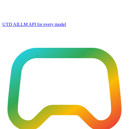
UTD AI
LLM API for every model