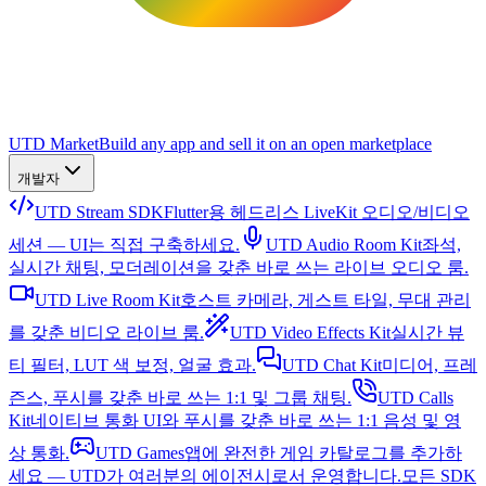
UTD Market
Build any app and sell it on an open marketplace
개발자
UTD Stream SDK
Flutter용 헤드리스 LiveKit 오디오/비디오
세션 — UI는 직접 구축하세요.
UTD Audio Room Kit
좌석,
실시간 채팅, 모더레이션을 갖춘 바로 쓰는 라이브 오디오 룸.
UTD Live Room Kit
호스트 카메라, 게스트 타일, 무대 관리
를 갖춘 비디오 라이브 룸.
UTD Video Effects Kit
실시간 뷰
티 필터, LUT 색 보정, 얼굴 효과.
UTD Chat Kit
미디어, 프레
즌스, 푸시를 갖춘 바로 쓰는 1:1 및 그룹 채팅.
UTD Calls
Kit
네이티브 통화 UI와 푸시를 갖춘 바로 쓰는 1:1 음성 및 영
상 통화.
UTD Games
앱에 완전한 게임 카탈로그를 추가하
세요 — UTD가 여러분의 에이전시로서 운영합니다.
모든 SDK