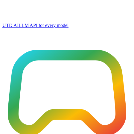
UTD AI
LLM API for every model