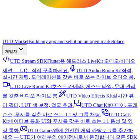
UTD Market
Build any app and sell it on an open marketplace
개발자
UTD Stream SDK
Flutter용 헤드리스 LiveKit 오디오/비디오
세션 — UI는 직접 구축하세요.
UTD Audio Room Kit
좌석,
실시간 채팅, 모더레이션을 갖춘 바로 쓰는 라이브 오디오 룸.
UTD Live Room Kit
호스트 카메라, 게스트 타일, 무대 관리
를 갖춘 비디오 라이브 룸.
UTD Video Effects Kit
실시간 뷰
티 필터, LUT 색 보정, 얼굴 효과.
UTD Chat Kit
미디어, 프레
즌스, 푸시를 갖춘 바로 쓰는 1:1 및 그룹 채팅.
UTD Calls
Kit
네이티브 통화 UI와 푸시를 갖춘 바로 쓰는 1:1 음성 및 영
상 통화.
UTD Games
앱에 완전한 게임 카탈로그를 추가하
세요 — UTD가 여러분의 에이전시로서 운영합니다.
모든 SDK