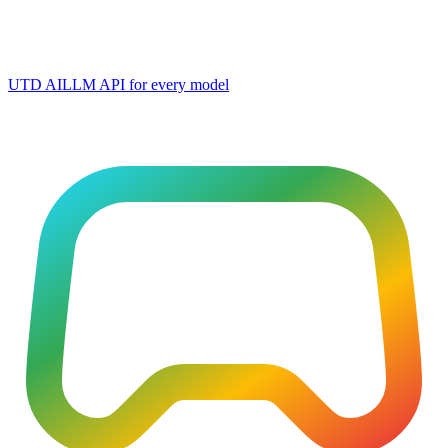
UTD AI
LLM API for every model