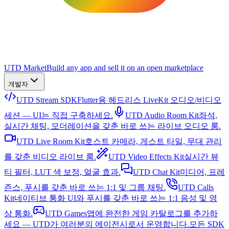
UTD Market
Build any app and sell it on an open marketplace
개발자
UTD Stream SDK
Flutter용 헤드리스 LiveKit 오디오/비디오
세션 — UI는 직접 구축하세요.
UTD Audio Room Kit
좌석,
실시간 채팅, 모더레이션을 갖춘 바로 쓰는 라이브 오디오 룸.
UTD Live Room Kit
호스트 카메라, 게스트 타일, 무대 관리
를 갖춘 비디오 라이브 룸.
UTD Video Effects Kit
실시간 뷰
티 필터, LUT 색 보정, 얼굴 효과.
UTD Chat Kit
미디어, 프레
즌스, 푸시를 갖춘 바로 쓰는 1:1 및 그룹 채팅.
UTD Calls
Kit
네이티브 통화 UI와 푸시를 갖춘 바로 쓰는 1:1 음성 및 영
상 통화.
UTD Games
앱에 완전한 게임 카탈로그를 추가하
세요 — UTD가 여러분의 에이전시로서 운영합니다.
모든 SDK