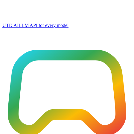
UTD AI
LLM API for every model