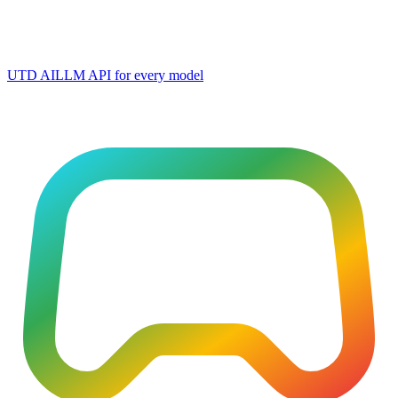
UTD AI
LLM API for every model