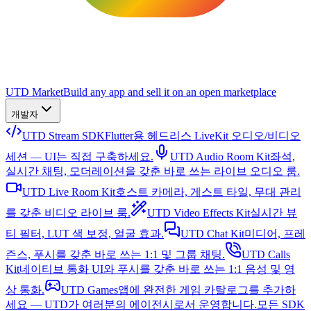
UTD Market
Build any app and sell it on an open marketplace
개발자
UTD Stream SDK
Flutter용 헤드리스 LiveKit 오디오/비디오
세션 — UI는 직접 구축하세요.
UTD Audio Room Kit
좌석,
실시간 채팅, 모더레이션을 갖춘 바로 쓰는 라이브 오디오 룸.
UTD Live Room Kit
호스트 카메라, 게스트 타일, 무대 관리
를 갖춘 비디오 라이브 룸.
UTD Video Effects Kit
실시간 뷰
티 필터, LUT 색 보정, 얼굴 효과.
UTD Chat Kit
미디어, 프레
즌스, 푸시를 갖춘 바로 쓰는 1:1 및 그룹 채팅.
UTD Calls
Kit
네이티브 통화 UI와 푸시를 갖춘 바로 쓰는 1:1 음성 및 영
상 통화.
UTD Games
앱에 완전한 게임 카탈로그를 추가하
세요 — UTD가 여러분의 에이전시로서 운영합니다.
모든 SDK