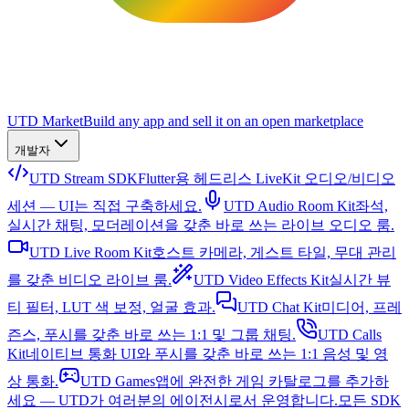
UTD Market
Build any app and sell it on an open marketplace
개발자
UTD Stream SDK
Flutter용 헤드리스 LiveKit 오디오/비디오
세션 — UI는 직접 구축하세요.
UTD Audio Room Kit
좌석,
실시간 채팅, 모더레이션을 갖춘 바로 쓰는 라이브 오디오 룸.
UTD Live Room Kit
호스트 카메라, 게스트 타일, 무대 관리
를 갖춘 비디오 라이브 룸.
UTD Video Effects Kit
실시간 뷰
티 필터, LUT 색 보정, 얼굴 효과.
UTD Chat Kit
미디어, 프레
즌스, 푸시를 갖춘 바로 쓰는 1:1 및 그룹 채팅.
UTD Calls
Kit
네이티브 통화 UI와 푸시를 갖춘 바로 쓰는 1:1 음성 및 영
상 통화.
UTD Games
앱에 완전한 게임 카탈로그를 추가하
세요 — UTD가 여러분의 에이전시로서 운영합니다.
모든 SDK