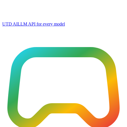
UTD AI
LLM API for every model