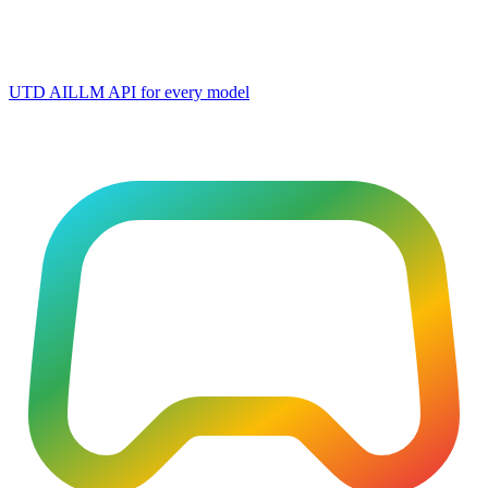
UTD AI
LLM API for every model