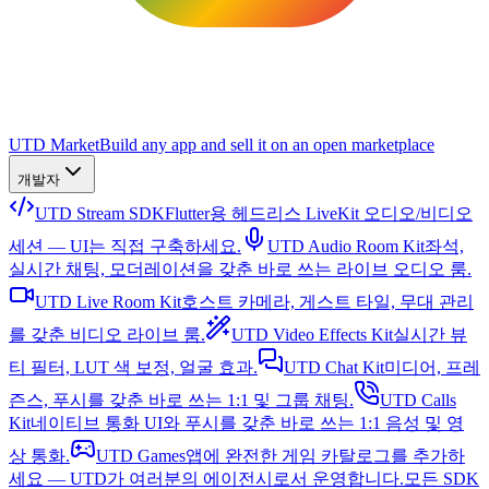
UTD Market
Build any app and sell it on an open marketplace
개발자
UTD Stream SDK
Flutter용 헤드리스 LiveKit 오디오/비디오
세션 — UI는 직접 구축하세요.
UTD Audio Room Kit
좌석,
실시간 채팅, 모더레이션을 갖춘 바로 쓰는 라이브 오디오 룸.
UTD Live Room Kit
호스트 카메라, 게스트 타일, 무대 관리
를 갖춘 비디오 라이브 룸.
UTD Video Effects Kit
실시간 뷰
티 필터, LUT 색 보정, 얼굴 효과.
UTD Chat Kit
미디어, 프레
즌스, 푸시를 갖춘 바로 쓰는 1:1 및 그룹 채팅.
UTD Calls
Kit
네이티브 통화 UI와 푸시를 갖춘 바로 쓰는 1:1 음성 및 영
상 통화.
UTD Games
앱에 완전한 게임 카탈로그를 추가하
세요 — UTD가 여러분의 에이전시로서 운영합니다.
모든 SDK