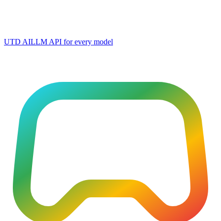
UTD AI
LLM API for every model