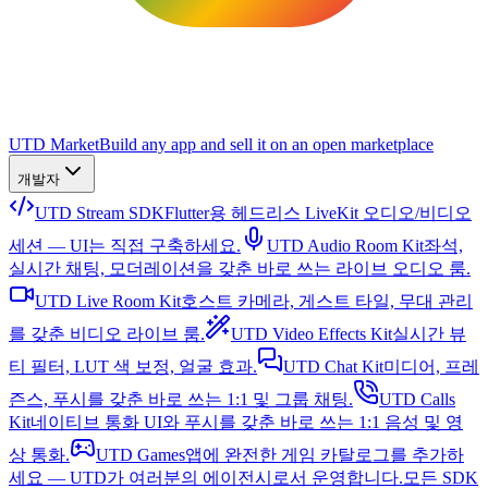
UTD Market
Build any app and sell it on an open marketplace
개발자
UTD Stream SDK
Flutter용 헤드리스 LiveKit 오디오/비디오
세션 — UI는 직접 구축하세요.
UTD Audio Room Kit
좌석,
실시간 채팅, 모더레이션을 갖춘 바로 쓰는 라이브 오디오 룸.
UTD Live Room Kit
호스트 카메라, 게스트 타일, 무대 관리
를 갖춘 비디오 라이브 룸.
UTD Video Effects Kit
실시간 뷰
티 필터, LUT 색 보정, 얼굴 효과.
UTD Chat Kit
미디어, 프레
즌스, 푸시를 갖춘 바로 쓰는 1:1 및 그룹 채팅.
UTD Calls
Kit
네이티브 통화 UI와 푸시를 갖춘 바로 쓰는 1:1 음성 및 영
상 통화.
UTD Games
앱에 완전한 게임 카탈로그를 추가하
세요 — UTD가 여러분의 에이전시로서 운영합니다.
모든 SDK