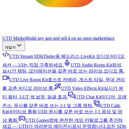
UTD Market
Build any app and sell it on an open marketplace
개발자
UTD Stream SDK
Flutter용 헤드리스 LiveKit 오디오/비디오
세션 — UI는 직접 구축하세요.
UTD Audio Room Kit
좌석,
실시간 채팅, 모더레이션을 갖춘 바로 쓰는 라이브 오디오 룸.
UTD Live Room Kit
호스트 카메라, 게스트 타일, 무대 관리
를 갖춘 비디오 라이브 룸.
UTD Video Effects Kit
실시간 뷰
티 필터, LUT 색 보정, 얼굴 효과.
UTD Chat Kit
미디어, 프레
즌스, 푸시를 갖춘 바로 쓰는 1:1 및 그룹 채팅.
UTD Calls
Kit
네이티브 통화 UI와 푸시를 갖춘 바로 쓰는 1:1 음성 및 영
상 통화.
UTD Games
앱에 완전한 게임 카탈로그를 추가하
세요 — UTD가 여러분의 에이전시로서 운영합니다.
모든 SDK