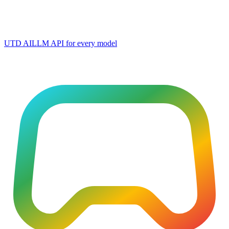
UTD AI
LLM API for every model