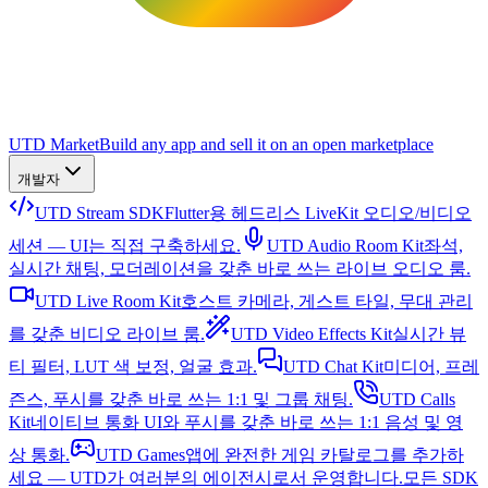
UTD Market
Build any app and sell it on an open marketplace
개발자
UTD Stream SDK
Flutter용 헤드리스 LiveKit 오디오/비디오
세션 — UI는 직접 구축하세요.
UTD Audio Room Kit
좌석,
실시간 채팅, 모더레이션을 갖춘 바로 쓰는 라이브 오디오 룸.
UTD Live Room Kit
호스트 카메라, 게스트 타일, 무대 관리
를 갖춘 비디오 라이브 룸.
UTD Video Effects Kit
실시간 뷰
티 필터, LUT 색 보정, 얼굴 효과.
UTD Chat Kit
미디어, 프레
즌스, 푸시를 갖춘 바로 쓰는 1:1 및 그룹 채팅.
UTD Calls
Kit
네이티브 통화 UI와 푸시를 갖춘 바로 쓰는 1:1 음성 및 영
상 통화.
UTD Games
앱에 완전한 게임 카탈로그를 추가하
세요 — UTD가 여러분의 에이전시로서 운영합니다.
모든 SDK