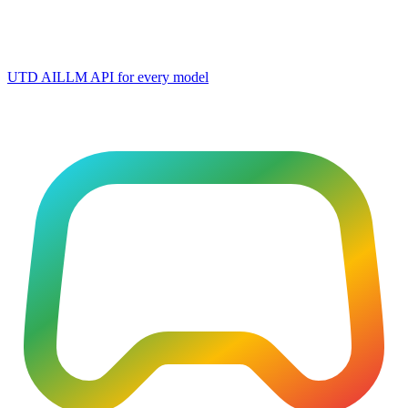
UTD AI
LLM API for every model