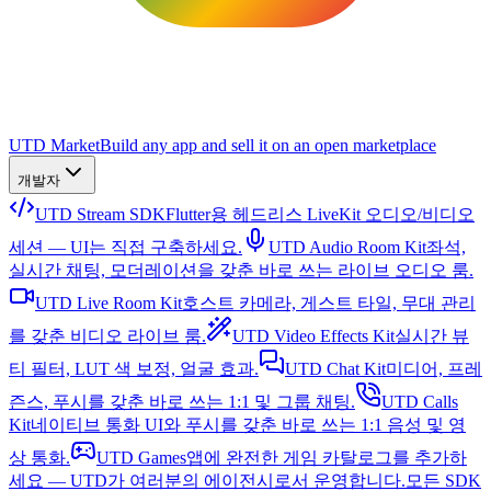
UTD Market
Build any app and sell it on an open marketplace
개발자
UTD Stream SDK
Flutter용 헤드리스 LiveKit 오디오/비디오
세션 — UI는 직접 구축하세요.
UTD Audio Room Kit
좌석,
실시간 채팅, 모더레이션을 갖춘 바로 쓰는 라이브 오디오 룸.
UTD Live Room Kit
호스트 카메라, 게스트 타일, 무대 관리
를 갖춘 비디오 라이브 룸.
UTD Video Effects Kit
실시간 뷰
티 필터, LUT 색 보정, 얼굴 효과.
UTD Chat Kit
미디어, 프레
즌스, 푸시를 갖춘 바로 쓰는 1:1 및 그룹 채팅.
UTD Calls
Kit
네이티브 통화 UI와 푸시를 갖춘 바로 쓰는 1:1 음성 및 영
상 통화.
UTD Games
앱에 완전한 게임 카탈로그를 추가하
세요 — UTD가 여러분의 에이전시로서 운영합니다.
모든 SDK