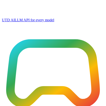
UTD AI
LLM API for every model