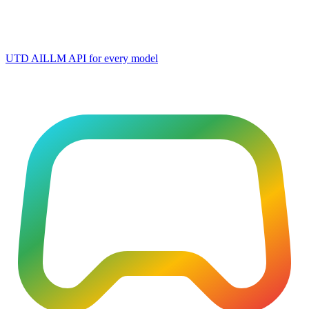
UTD AI
LLM API for every model