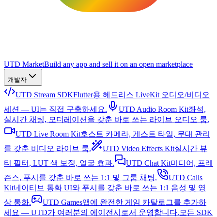
UTD Market
Build any app and sell it on an open marketplace
개발자
UTD Stream SDK
Flutter용 헤드리스 LiveKit 오디오/비디오
세션 — UI는 직접 구축하세요.
UTD Audio Room Kit
좌석,
실시간 채팅, 모더레이션을 갖춘 바로 쓰는 라이브 오디오 룸.
UTD Live Room Kit
호스트 카메라, 게스트 타일, 무대 관리
를 갖춘 비디오 라이브 룸.
UTD Video Effects Kit
실시간 뷰
티 필터, LUT 색 보정, 얼굴 효과.
UTD Chat Kit
미디어, 프레
즌스, 푸시를 갖춘 바로 쓰는 1:1 및 그룹 채팅.
UTD Calls
Kit
네이티브 통화 UI와 푸시를 갖춘 바로 쓰는 1:1 음성 및 영
상 통화.
UTD Games
앱에 완전한 게임 카탈로그를 추가하
세요 — UTD가 여러분의 에이전시로서 운영합니다.
모든 SDK