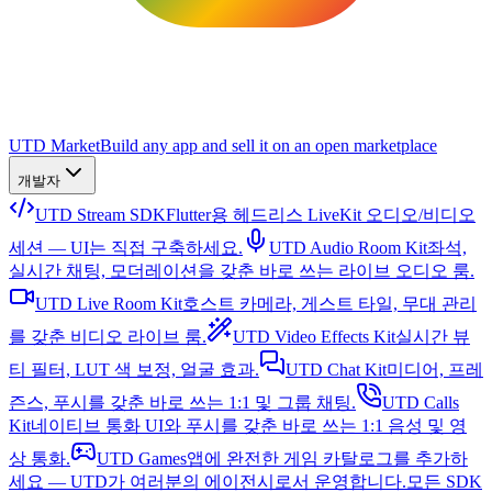
UTD Market
Build any app and sell it on an open marketplace
개발자
UTD Stream SDK
Flutter용 헤드리스 LiveKit 오디오/비디오
세션 — UI는 직접 구축하세요.
UTD Audio Room Kit
좌석,
실시간 채팅, 모더레이션을 갖춘 바로 쓰는 라이브 오디오 룸.
UTD Live Room Kit
호스트 카메라, 게스트 타일, 무대 관리
를 갖춘 비디오 라이브 룸.
UTD Video Effects Kit
실시간 뷰
티 필터, LUT 색 보정, 얼굴 효과.
UTD Chat Kit
미디어, 프레
즌스, 푸시를 갖춘 바로 쓰는 1:1 및 그룹 채팅.
UTD Calls
Kit
네이티브 통화 UI와 푸시를 갖춘 바로 쓰는 1:1 음성 및 영
상 통화.
UTD Games
앱에 완전한 게임 카탈로그를 추가하
세요 — UTD가 여러분의 에이전시로서 운영합니다.
모든 SDK