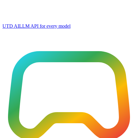
UTD AI
LLM API for every model