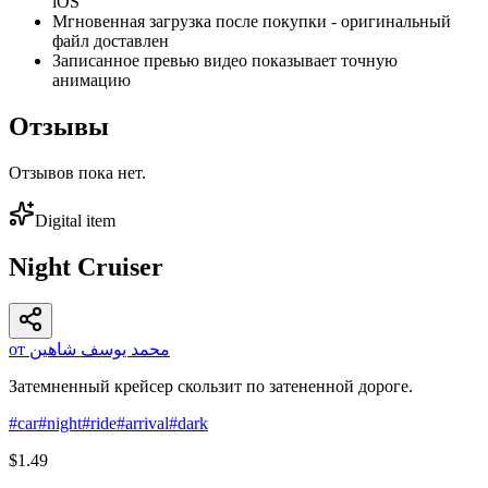
iOS
Мгновенная загрузка после покупки - оригинальный
файл доставлен
Записанное превью видео показывает точную
анимацию
Отзывы
Отзывов пока нет.
Digital item
Night Cruiser
от محمد يوسف شاهين
Затемненный крейсер скользит по затененной дороге.
#
car
#
night
#
ride
#
arrival
#
dark
$1.49