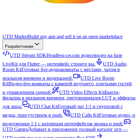
UTD Market
Build any app and sell it on an open marketplace
Разработчикам
UTD Stream SDK
Headless-сессии аудио/видео на базе
LiveKit для Flutter — интерфейс строите вы.
UTD Audio
Room Kit
Готовые live-аудиокомнаты с местами, чатом в
реальном времени и модерацией.
UTD Live Room
Kit
Видео-live-комнаты с камерой ведущего, плитками гостей
и управлением сценой.
UTD Video Effects Kit
Бьюти-
фильтры в реальном времени, цветокоррекция LUT и эффекты
для лица.
UTD Chat Kit
Готовый чат 1:1 и групповой с
медиа, присутствием и push.
UTD Calls Kit
Готовые аудио- и
видеозвонки 1:1 с нативным интерфейсом звонка и push.
UTD Games
Добавьте в приложение полный каталог игр —
UTD ведёт его как ваше агентство.
Все SDK