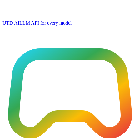
UTD AI
LLM API for every model