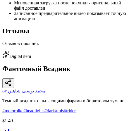
Мгновенная загрузка после покупки - оригинальный
файл доставлен
Записанное предварительное видео показывает точную
анимацию
Отзывы
Отзывов пока нет.
Digital item
Фантомный Всадник
от محمد يوسف شاهين
Темный всадник с пылающими фарами в бирюзовом тумане.
#
motorbike
#
headlights
#
dark
#
mist
#
rider
$1.49