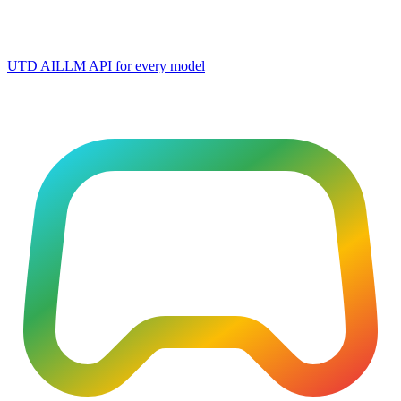
UTD AI
LLM API for every model