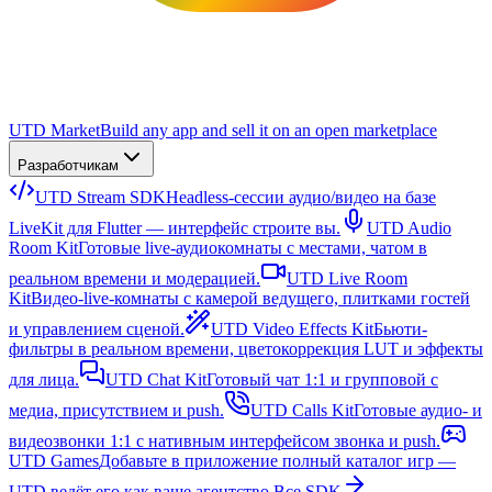
UTD Market
Build any app and sell it on an open marketplace
Разработчикам
UTD Stream SDK
Headless-сессии аудио/видео на базе
LiveKit для Flutter — интерфейс строите вы.
UTD Audio
Room Kit
Готовые live-аудиокомнаты с местами, чатом в
реальном времени и модерацией.
UTD Live Room
Kit
Видео-live-комнаты с камерой ведущего, плитками гостей
и управлением сценой.
UTD Video Effects Kit
Бьюти-
фильтры в реальном времени, цветокоррекция LUT и эффекты
для лица.
UTD Chat Kit
Готовый чат 1:1 и групповой с
медиа, присутствием и push.
UTD Calls Kit
Готовые аудио- и
видеозвонки 1:1 с нативным интерфейсом звонка и push.
UTD Games
Добавьте в приложение полный каталог игр —
UTD ведёт его как ваше агентство.
Все SDK