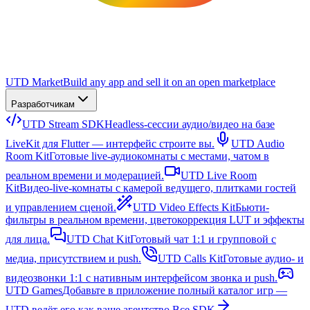
UTD Market
Build any app and sell it on an open marketplace
Разработчикам
UTD Stream SDK
Headless-сессии аудио/видео на базе
LiveKit для Flutter — интерфейс строите вы.
UTD Audio
Room Kit
Готовые live-аудиокомнаты с местами, чатом в
реальном времени и модерацией.
UTD Live Room
Kit
Видео-live-комнаты с камерой ведущего, плитками гостей
и управлением сценой.
UTD Video Effects Kit
Бьюти-
фильтры в реальном времени, цветокоррекция LUT и эффекты
для лица.
UTD Chat Kit
Готовый чат 1:1 и групповой с
медиа, присутствием и push.
UTD Calls Kit
Готовые аудио- и
видеозвонки 1:1 с нативным интерфейсом звонка и push.
UTD Games
Добавьте в приложение полный каталог игр —
UTD ведёт его как ваше агентство.
Все SDK