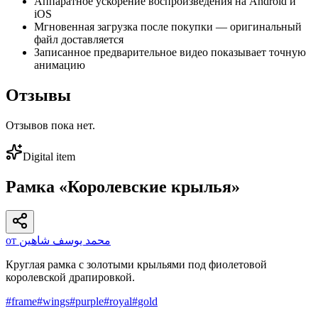
Аппаратное ускорение воспроизведения на Android и
iOS
Мгновенная загрузка после покупки — оригинальный
файл доставляется
Записанное предварительное видео показывает точную
анимацию
Отзывы
Отзывов пока нет.
Digital item
Рамка «Королевские крылья»
от محمد يوسف شاهين
Круглая рамка с золотыми крыльями под фиолетовой
королевской драпировкой.
#
frame
#
wings
#
purple
#
royal
#
gold