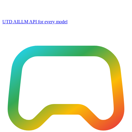
UTD AI
LLM API for every model