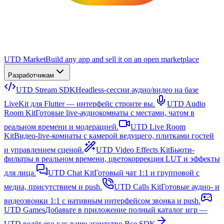
UTD Market
Build any app and sell it on an open marketplace
Разработчикам
UTD Stream SDK
Headless-сессии аудио/видео на базе
LiveKit для Flutter — интерфейс строите вы.
UTD Audio
Room Kit
Готовые live-аудиокомнаты с местами, чатом в
реальном времени и модерацией.
UTD Live Room
Kit
Видео-live-комнаты с камерой ведущего, плитками гостей
и управлением сценой.
UTD Video Effects Kit
Бьюти-
фильтры в реальном времени, цветокоррекция LUT и эффекты
для лица.
UTD Chat Kit
Готовый чат 1:1 и групповой с
медиа, присутствием и push.
UTD Calls Kit
Готовые аудио- и
видеозвонки 1:1 с нативным интерфейсом звонка и push.
UTD Games
Добавьте в приложение полный каталог игр —
UTD ведёт его как ваше агентство.
Все SDK