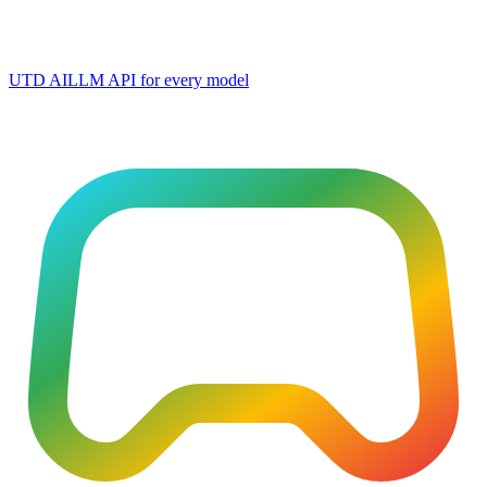
UTD AI
LLM API for every model