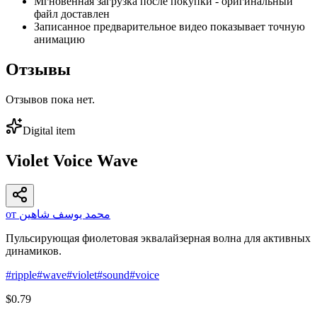
Мгновенная загрузка после покупки - оригинальный
файл доставлен
Записанное предварительное видео показывает точную
анимацию
Отзывы
Отзывов пока нет.
Digital item
Violet Voice Wave
от محمد يوسف شاهين
Пульсирующая фиолетовая эквалайзерная волна для активных
динамиков.
#
ripple
#
wave
#
violet
#
sound
#
voice
$0.79