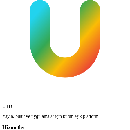
Digital item
Gift
Yıldız Işığı Cupidleri
$0.99
Narin asılı yıldızlar arasında uçuşan minik cupidler.
محمد يوسف شاهين tarafından
0
0