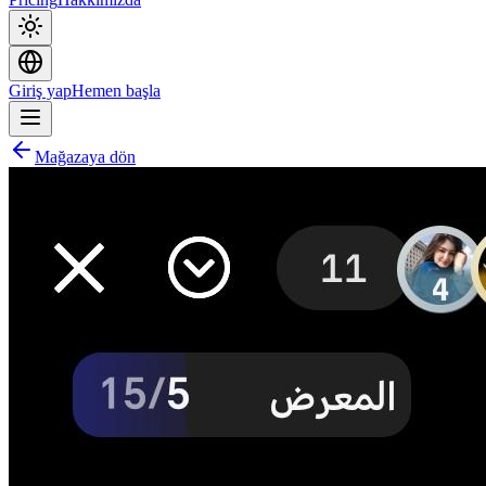
Giriş yap
Hemen başla
Mağazaya dön