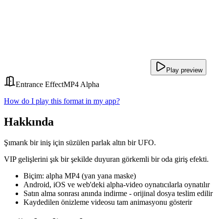
Play preview
Entrance Effect
MP4 Alpha
How do I play this format in my app?
Hakkında
Şımarık bir iniş için süzülen parlak altın bir UFO.
VIP gelişlerini şık bir şekilde duyuran görkemli bir oda giriş efekti.
Biçim: alpha MP4 (yan yana maske)
Android, iOS ve web'deki alpha-video oynatıcılarla oynatılır
Satın alma sonrası anında indirme - orijinal dosya teslim edilir
Kaydedilen önizleme videosu tam animasyonu gösterir