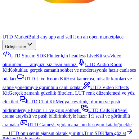
UTD Market
Build any app and sell it on an open marketplace
Geliştiriciler
UTD Stream SDK
Flutter için headless LiveKit ses/video
oturumları — arayüzü siz tasarlarsınız.
UTD Audio Room
Kit
Koltuklar, gerçek zamanlı sohbet ve moderasyonla hazır canlı ses
odaları.
UTD Live Room Kit
Host kamerası, misafir karoları ve
sahne yönetimiyle görüntülü canlı odalar.
UTD Video Effects
Kit
Gerçek zamanlı güzellik filtreleri, LUT renk düzenlemesi ve yüz
efektleri.
UTD Chat Kit
Medya, çevrimiçi durum ve push
bildirimleriyle hazır 1:1 ve grup sohbeti.
UTD Calls Kit
Yerel
arama arayüzü ve push bildirimleriyle hazır 1:1 sesli ve görüntülü
aramalar.
UTD Games
Uygulamana tam bir oyun kataloğu ekle
— UTD onu senin ajansın olarak yürütür.
Tüm SDK'lara göz at
Pricing
Hakkımızda