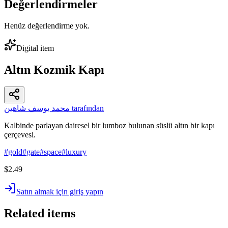
Değerlendirmeler
Henüz değerlendirme yok.
Digital item
Altın Kozmik Kapı
محمد يوسف شاهين tarafından
Kalbinde parlayan dairesel bir lumboz bulunan süslü altın bir kapı
çerçevesi.
#
gold
#
gate
#
space
#
luxury
$2.49
Satın almak için giriş yapın
Related items