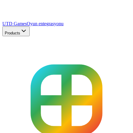
UTD Games
Oyun entegrasyonu
Products