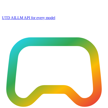
UTD AI
LLM API for every model