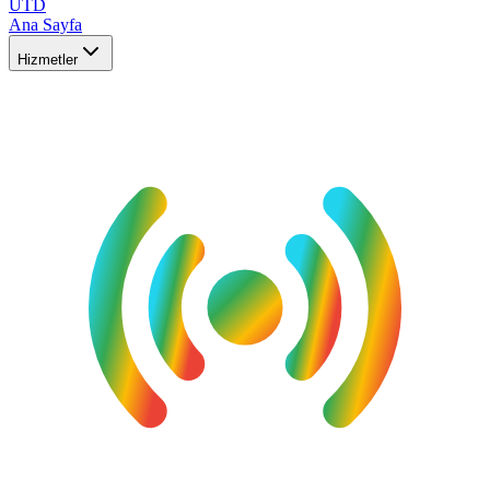
UTD
Ana Sayfa
Hizmetler