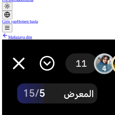
Giriş yap
Hemen başla
Mağazaya dön