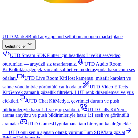
UTD Market
Build any app and sell it on an open marketplace
Geliştiriciler
UTD Stream SDK
Flutter için headless LiveKit ses/video
oturumları — arayüzü siz tasarlarsınız.
UTD Audio Room
Kit
Koltuklar, gerçek zamanlı sohbet ve moderasyonla hazır canlı ses
odaları.
UTD Live Room Kit
Host kamerası, misafir karoları ve
sahne yönetimiyle görüntülü canlı odalar.
UTD Video Effects
Kit
Gerçek zamanlı güzellik filtreleri, LUT renk düzenlemesi ve yüz
efektleri.
UTD Chat Kit
Medya, çevrimiçi durum ve push
bildirimleriyle hazır 1:1 ve grup sohbeti.
UTD Calls Kit
Yerel
arama arayüzü ve push bildirimleriyle hazır 1:1 sesli ve görüntülü
aramalar.
UTD Games
Uygulamana tam bir oyun kataloğu ekle
— UTD onu senin ajansın olarak yürütür.
Tüm SDK'lara göz at
Pricing
Hakkımızda