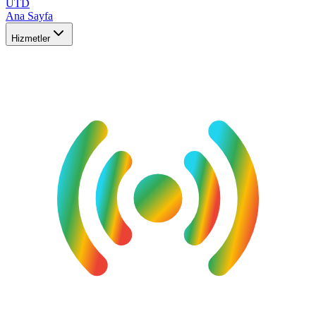
UTD
Ana Sayfa
Hizmetler