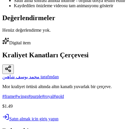
Satın alma sonrası anında indirme - orijinal dosya teslim edilir
Kaydedilen önizleme videosu tam animasyonu gösterir
Değerlendirmeler
Henüz değerlendirme yok.
Digital item
Kraliyet Kanatları Çerçevesi
محمد يوسف شاهين tarafından
Mor kraliyet örtüsü altında altın kanatlı yuvarlak bir çerçeve.
#
frame
#
wings
#
purple
#
royal
#
gold
$1.49
Satın almak için giriş yapın