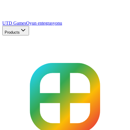
UTD Games
Oyun entegrasyonu
Products