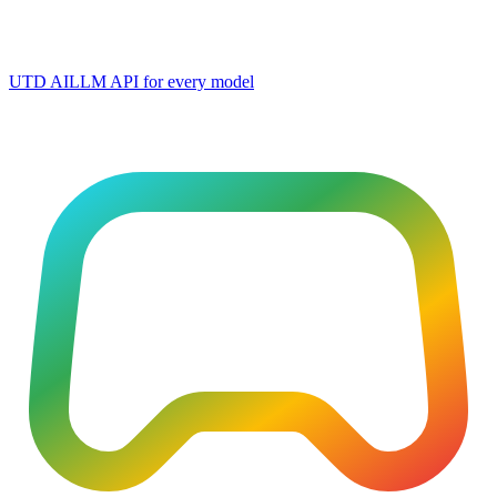
UTD AI
LLM API for every model