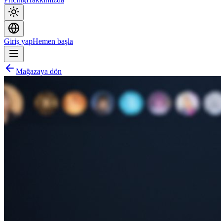
Giriş yap
Hemen başla
Mağazaya dön