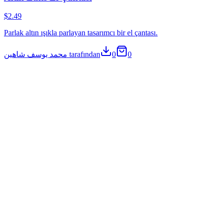
$2.49
Parlak altın ışıkla parlayan tasarımcı bir el çantası.
محمد يوسف شاهين tarafından
0
0