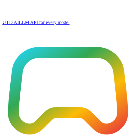
UTD AI
LLM API for every model