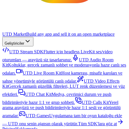
UTD Market
Build any app and sell it on an open marketplace
Geliştiriciler
UTD Stream SDK
Flutter için headless LiveKit ses/video
oturumları — arayüzü siz tasarlarsınız.
UTD Audio Room
Kit
Koltuklar, gerçek zamanlı sohbet ve moderasyonla hazır canlı ses
odaları.
UTD Live Room Kit
Host kamerası, misafir karoları ve
sahne yönetimiyle görüntülü canlı odalar.
UTD Video Effects
Kit
Gerçek zamanlı güzellik filtreleri, LUT renk düzenlemesi ve yüz
efektleri.
UTD Chat Kit
Medya, çevrimiçi durum ve push
bildirimleriyle hazır 1:1 ve grup sohbeti.
UTD Calls Kit
Yerel
arama arayüzü ve push bildirimleriyle hazır 1:1 sesli ve görüntülü
aramalar.
UTD Games
Uygulamana tam bir oyun kataloğu ekle
— UTD onu senin ajansın olarak yürütür.
Tüm SDK'lara göz at
Pricing
Hakkımızda