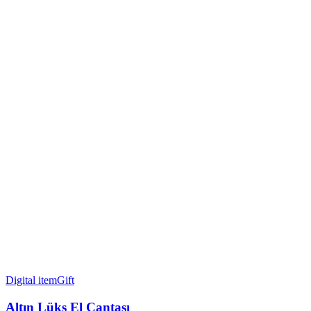
Digital item
Gift
Altın Lüks El Çantası