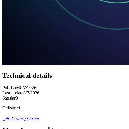
Technical details
Published
8/7/2026
Last update
8/7/2026
Satışlar
0
Geliştirici
محمد يوسف شاهين