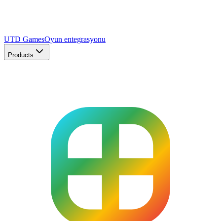
UTD Games
Oyun entegrasyonu
Products