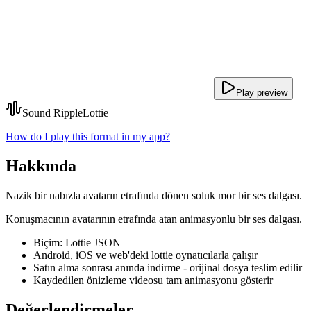
Play preview
Sound Ripple
Lottie
How do I play this format in my app?
Hakkında
Nazik bir nabızla avatarın etrafında dönen soluk mor bir ses dalgası.
Konuşmacının avatarının etrafında atan animasyonlu bir ses dalgası.
Biçim: Lottie JSON
Android, iOS ve web'deki lottie oynatıcılarla çalışır
Satın alma sonrası anında indirme - orijinal dosya teslim edilir
Kaydedilen önizleme videosu tam animasyonu gösterir
Değerlendirmeler