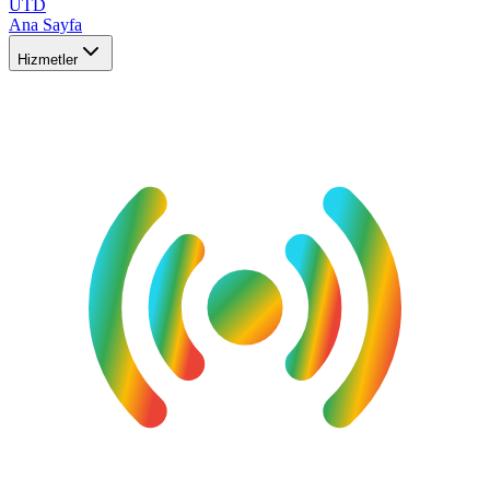
UTD
Ana Sayfa
Hizmetler