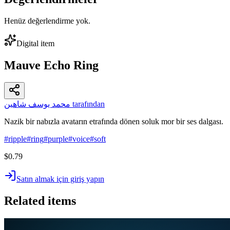
Henüz değerlendirme yok.
Digital item
Mauve Echo Ring
محمد يوسف شاهين tarafından
Nazik bir nabızla avatarın etrafında dönen soluk mor bir ses dalgası.
#
ripple
#
ring
#
purple
#
voice
#
soft
$0.79
Satın almak için giriş yapın
Related items