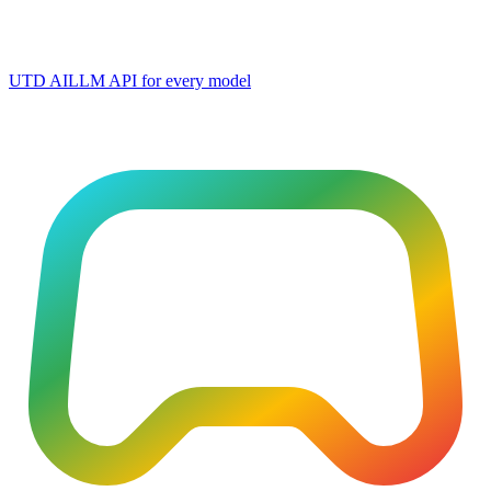
UTD AI
LLM API for every model