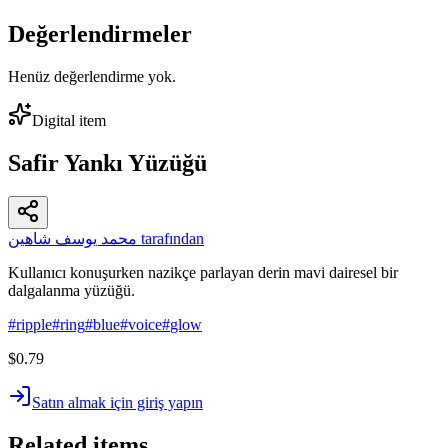
Değerlendirmeler
Henüz değerlendirme yok.
Digital item
Safir Yankı Yüzüğü
محمد يوسف شاهين tarafından
Kullanıcı konuşurken nazikçe parlayan derin mavi dairesel bir
dalgalanma yüzüğü.
#
ripple
#
ring
#
blue
#
voice
#
glow
$0.79
Satın almak için giriş yapın
Related items