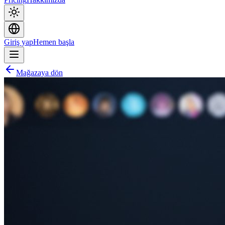
Giriş yap
Hemen başla
Mağazaya dön