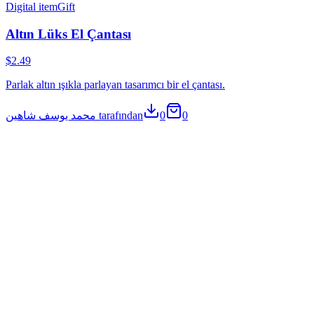
Digital item
Gift
Altın Lüks El Çantası
$2.49
Parlak altın ışıkla parlayan tasarımcı bir el çantası.
محمد يوسف شاهين tarafından
0
0