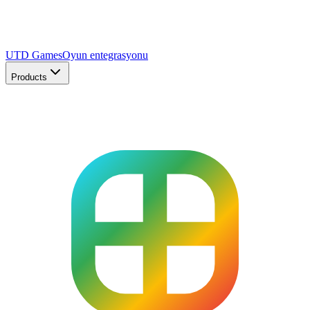
UTD Games
Oyun entegrasyonu
Products