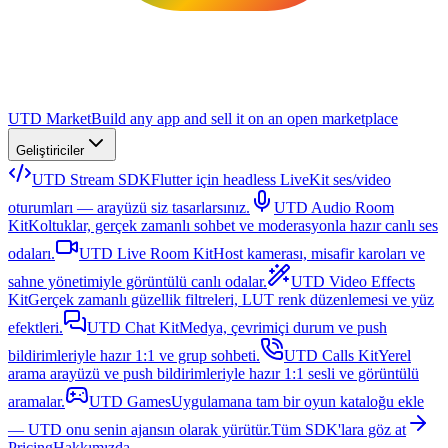
UTD Market
Build any app and sell it on an open marketplace
Geliştiriciler
UTD Stream SDK
Flutter için headless LiveKit ses/video
oturumları — arayüzü siz tasarlarsınız.
UTD Audio Room
Kit
Koltuklar, gerçek zamanlı sohbet ve moderasyonla hazır canlı ses
odaları.
UTD Live Room Kit
Host kamerası, misafir karoları ve
sahne yönetimiyle görüntülü canlı odalar.
UTD Video Effects
Kit
Gerçek zamanlı güzellik filtreleri, LUT renk düzenlemesi ve yüz
efektleri.
UTD Chat Kit
Medya, çevrimiçi durum ve push
bildirimleriyle hazır 1:1 ve grup sohbeti.
UTD Calls Kit
Yerel
arama arayüzü ve push bildirimleriyle hazır 1:1 sesli ve görüntülü
aramalar.
UTD Games
Uygulamana tam bir oyun kataloğu ekle
— UTD onu senin ajansın olarak yürütür.
Tüm SDK'lara göz at
Pricing
Hakkımızda