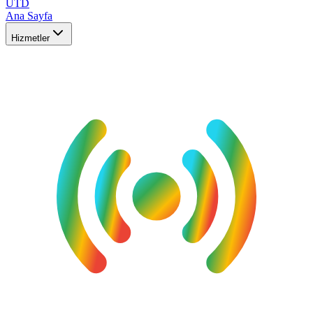
UTD
Ana Sayfa
Hizmetler