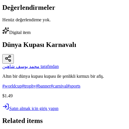
Değerlendirmeler
Henüz değerlendirme yok.
Digital item
Dünya Kupası Karnavalı
محمد يوسف شاهين tarafından
Altın bir dünya kupası kupası ile şenlikli kırmızı bir afiş.
#
worldcup
#
trophy
#
banner
#
carnival
#
sports
$1.49
Satın almak için giriş yapın
Related items