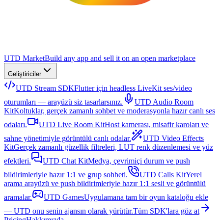
UTD Market
Build any app and sell it on an open marketplace
Geliştiriciler
UTD Stream SDK
Flutter için headless LiveKit ses/video
oturumları — arayüzü siz tasarlarsınız.
UTD Audio Room
Kit
Koltuklar, gerçek zamanlı sohbet ve moderasyonla hazır canlı ses
odaları.
UTD Live Room Kit
Host kamerası, misafir karoları ve
sahne yönetimiyle görüntülü canlı odalar.
UTD Video Effects
Kit
Gerçek zamanlı güzellik filtreleri, LUT renk düzenlemesi ve yüz
efektleri.
UTD Chat Kit
Medya, çevrimiçi durum ve push
bildirimleriyle hazır 1:1 ve grup sohbeti.
UTD Calls Kit
Yerel
arama arayüzü ve push bildirimleriyle hazır 1:1 sesli ve görüntülü
aramalar.
UTD Games
Uygulamana tam bir oyun kataloğu ekle
— UTD onu senin ajansın olarak yürütür.
Tüm SDK'lara göz at
Pricing
Hakkımızda