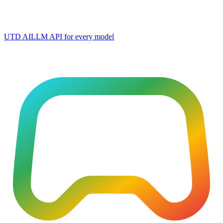
UTD AI
LLM API for every model