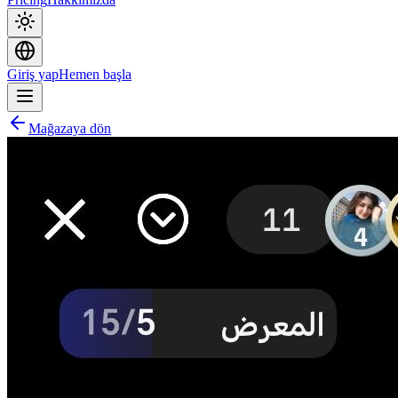
Giriş yap
Hemen başla
Mağazaya dön