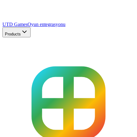
UTD Games
Oyun entegrasyonu
Products