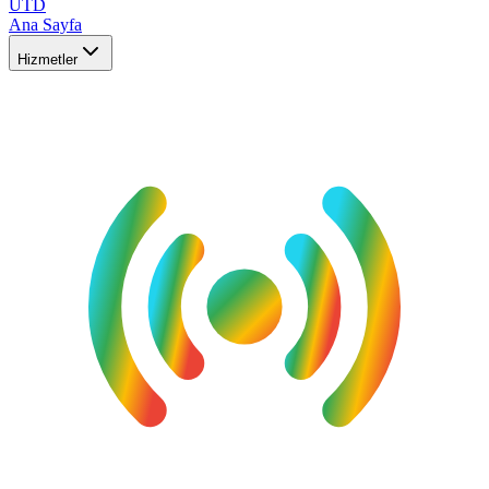
UTD
Ana Sayfa
Hizmetler