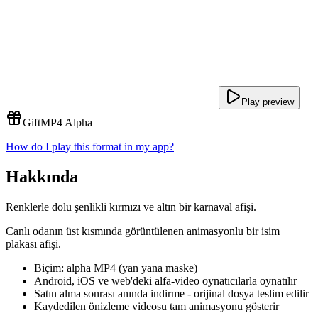
Play preview
Gift
MP4 Alpha
How do I play this format in my app?
Hakkında
Renklerle dolu şenlikli kırmızı ve altın bir karnaval afişi.
Canlı odanın üst kısmında görüntülenen animasyonlu bir isim
plakası afişi.
Biçim: alpha MP4 (yan yana maske)
Android, iOS ve web'deki alfa-video oynatıcılarla oynatılır
Satın alma sonrası anında indirme - orijinal dosya teslim edilir
Kaydedilen önizleme videosu tam animasyonu gösterir