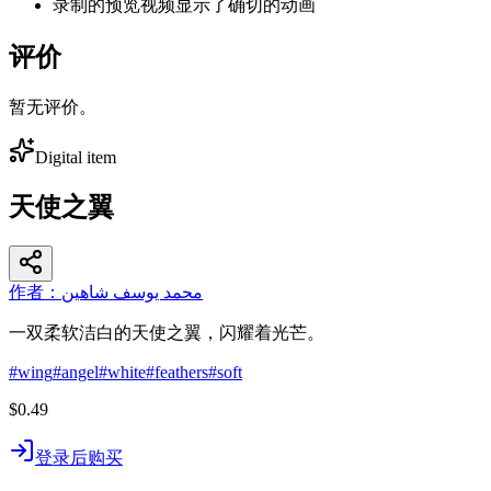
录制的预览视频显示了确切的动画
评价
暂无评价。
Digital item
天使之翼
作者：محمد يوسف شاهين
一双柔软洁白的天使之翼，闪耀着光芒。
#
wing
#
angel
#
white
#
feathers
#
soft
$0.49
登录后购买