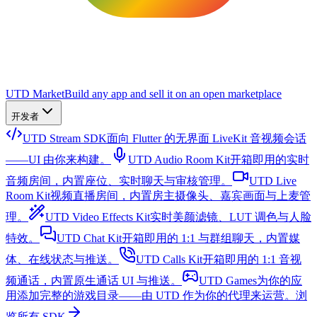
UTD Market
Build any app and sell it on an open marketplace
开发者
UTD Stream SDK
面向 Flutter 的无界面 LiveKit 音视频会话
——UI 由你来构建。
UTD Audio Room Kit
开箱即用的实时
音频房间，内置座位、实时聊天与审核管理。
UTD Live
Room Kit
视频直播房间，内置房主摄像头、嘉宾画面与上麦管
理。
UTD Video Effects Kit
实时美颜滤镜、LUT 调色与人脸
特效。
UTD Chat Kit
开箱即用的 1:1 与群组聊天，内置媒
体、在线状态与推送。
UTD Calls Kit
开箱即用的 1:1 音视
频通话，内置原生通话 UI 与推送。
UTD Games
为你的应
用添加完整的游戏目录——由 UTD 作为你的代理来运营。
浏
览所有 SDK