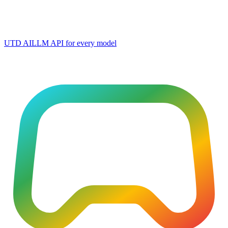
UTD AI
LLM API for every model