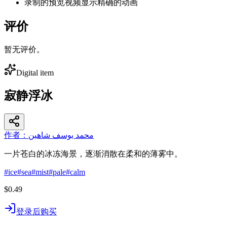
录制的预览视频显示精确的动画
评价
暂无评价。
Digital item
寂静浮冰
作者：محمد يوسف شاهين
一片苍白的冰冻海景，逐渐消散在柔和的薄雾中。
#
ice
#
sea
#
mist
#
pale
#
calm
$0.49
登录后购买