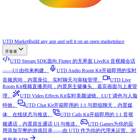
UTD Market
Build any app and sell it on an open marketplace
开发者
UTD Stream SDK
面向 Flutter 的无界面 LiveKit 音视频会话
——UI 由你来构建。
UTD Audio Room Kit
开箱即用的实时
音频房间，内置座位、实时聊天与审核管理。
UTD Live
Room Kit
视频直播房间，内置房主摄像头、嘉宾画面与上麦管
理。
UTD Video Effects Kit
实时美颜滤镜、LUT 调色与人脸
特效。
UTD Chat Kit
开箱即用的 1:1 与群组聊天，内置媒
体、在线状态与推送。
UTD Calls Kit
开箱即用的 1:1 音视
频通话，内置原生通话 UI 与推送。
UTD Games
为你的应
用添加完整的游戏目录——由 UTD 作为你的代理来运营。
浏
览所有 SDK