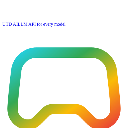
UTD AI
LLM API for every model