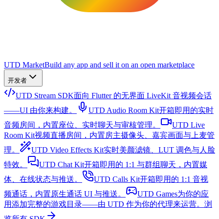
UTD Market
Build any app and sell it on an open marketplace
开发者
UTD Stream SDK
面向 Flutter 的无界面 LiveKit 音视频会话
——UI 由你来构建。
UTD Audio Room Kit
开箱即用的实时
音频房间，内置座位、实时聊天与审核管理。
UTD Live
Room Kit
视频直播房间，内置房主摄像头、嘉宾画面与上麦管
理。
UTD Video Effects Kit
实时美颜滤镜、LUT 调色与人脸
特效。
UTD Chat Kit
开箱即用的 1:1 与群组聊天，内置媒
体、在线状态与推送。
UTD Calls Kit
开箱即用的 1:1 音视
频通话，内置原生通话 UI 与推送。
UTD Games
为你的应
用添加完整的游戏目录——由 UTD 作为你的代理来运营。
浏
览所有 SDK