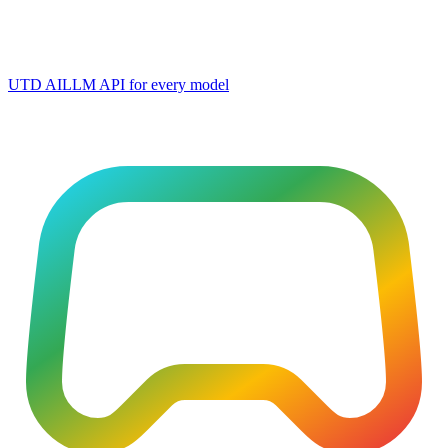
UTD AI
LLM API for every model