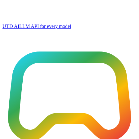
UTD AI
LLM API for every model