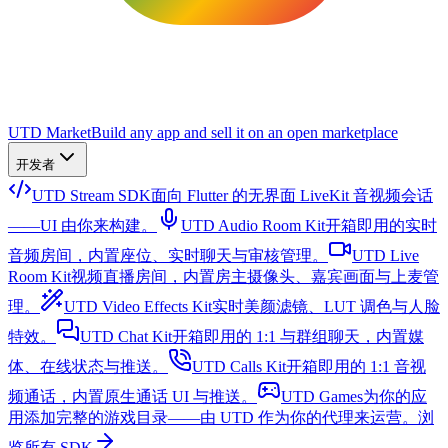
UTD Market
Build any app and sell it on an open marketplace
开发者
UTD Stream SDK
面向 Flutter 的无界面 LiveKit 音视频会话
——UI 由你来构建。
UTD Audio Room Kit
开箱即用的实时
音频房间，内置座位、实时聊天与审核管理。
UTD Live
Room Kit
视频直播房间，内置房主摄像头、嘉宾画面与上麦管
理。
UTD Video Effects Kit
实时美颜滤镜、LUT 调色与人脸
特效。
UTD Chat Kit
开箱即用的 1:1 与群组聊天，内置媒
体、在线状态与推送。
UTD Calls Kit
开箱即用的 1:1 音视
频通话，内置原生通话 UI 与推送。
UTD Games
为你的应
用添加完整的游戏目录——由 UTD 作为你的代理来运营。
浏
览所有 SDK