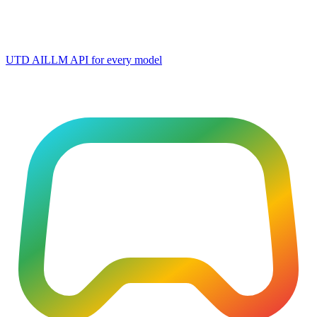
UTD AI
LLM API for every model