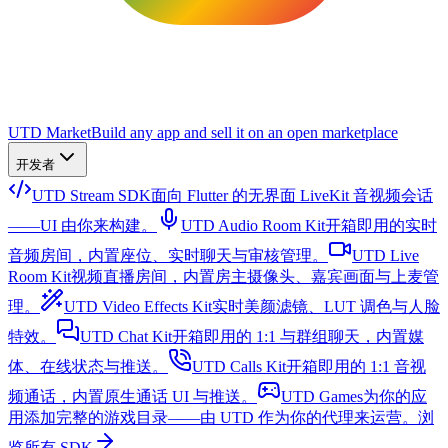
UTD Market
Build any app and sell it on an open marketplace
开发者
UTD Stream SDK
面向 Flutter 的无界面 LiveKit 音视频会话
——UI 由你来构建。
UTD Audio Room Kit
开箱即用的实时
音频房间，内置座位、实时聊天与审核管理。
UTD Live
Room Kit
视频直播房间，内置房主摄像头、嘉宾画面与上麦管
理。
UTD Video Effects Kit
实时美颜滤镜、LUT 调色与人脸
特效。
UTD Chat Kit
开箱即用的 1:1 与群组聊天，内置媒
体、在线状态与推送。
UTD Calls Kit
开箱即用的 1:1 音视
频通话，内置原生通话 UI 与推送。
UTD Games
为你的应
用添加完整的游戏目录——由 UTD 作为你的代理来运营。
浏
览所有 SDK