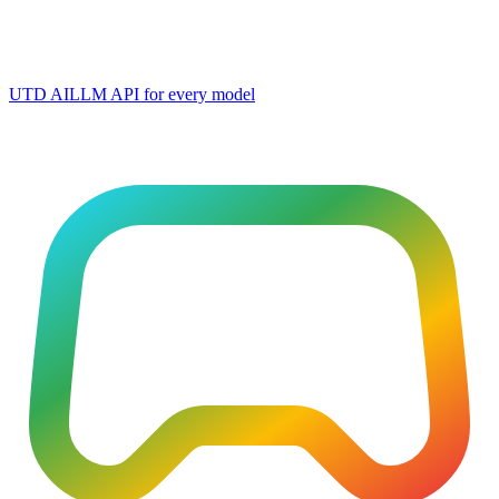
UTD AI
LLM API for every model