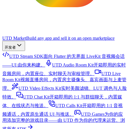
UTD Market
Build any app and sell it on an open marketplace
开发者
UTD Stream SDK
面向 Flutter 的无界面 LiveKit 音视频会话
——UI 由你来构建。
UTD Audio Room Kit
开箱即用的实时
音频房间，内置座位、实时聊天与审核管理。
UTD Live
Room Kit
视频直播房间，内置房主摄像头、嘉宾画面与上麦管
理。
UTD Video Effects Kit
实时美颜滤镜、LUT 调色与人脸
特效。
UTD Chat Kit
开箱即用的 1:1 与群组聊天，内置媒
体、在线状态与推送。
UTD Calls Kit
开箱即用的 1:1 音视
频通话，内置原生通话 UI 与推送。
UTD Games
为你的应
用添加完整的游戏目录——由 UTD 作为你的代理来运营。
浏
览所有 SDK