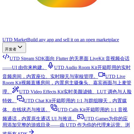
UTD Market
Build any app and sell it on an open marketplace
开发者
UTD Stream SDK
面向 Flutter 的无界面 LiveKit 音视频会话
——UI 由你来构建。
UTD Audio Room Kit
开箱即用的实时
音频房间，内置座位、实时聊天与审核管理。
UTD Live
Room Kit
视频直播房间，内置房主摄像头、嘉宾画面与上麦管
理。
UTD Video Effects Kit
实时美颜滤镜、LUT 调色与人脸
特效。
UTD Chat Kit
开箱即用的 1:1 与群组聊天，内置媒
体、在线状态与推送。
UTD Calls Kit
开箱即用的 1:1 音视
频通话，内置原生通话 UI 与推送。
UTD Games
为你的应
用添加完整的游戏目录——由 UTD 作为你的代理来运营。
浏
览所有 SDK