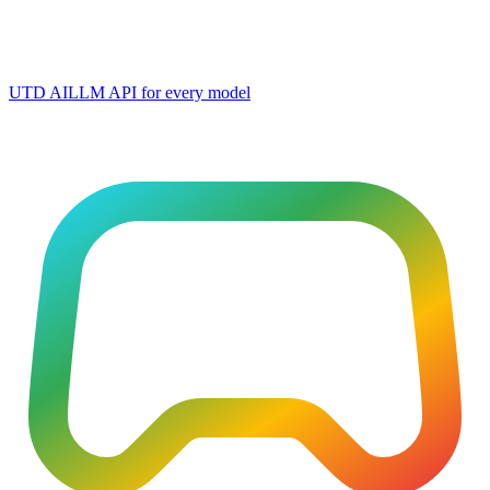
UTD AI
LLM API for every model