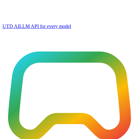
UTD AI
LLM API for every model