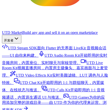
UTD Market
Build any app and sell it on an open marketplace
开发者
UTD Stream SDK
面向 Flutter 的无界面 LiveKit 音视频会话
——UI 由你来构建。
UTD Audio Room Kit
开箱即用的实时
音频房间，内置座位、实时聊天与审核管理。
UTD Live
Room Kit
视频直播房间，内置房主摄像头、嘉宾画面与上麦管
理。
UTD Video Effects Kit
实时美颜滤镜、LUT 调色与人脸
特效。
UTD Chat Kit
开箱即用的 1:1 与群组聊天，内置媒
体、在线状态与推送。
UTD Calls Kit
开箱即用的 1:1 音视
频通话，内置原生通话 UI 与推送。
UTD Games
为你的应
用添加完整的游戏目录——由 UTD 作为你的代理来运营。
浏
览所有 SDK