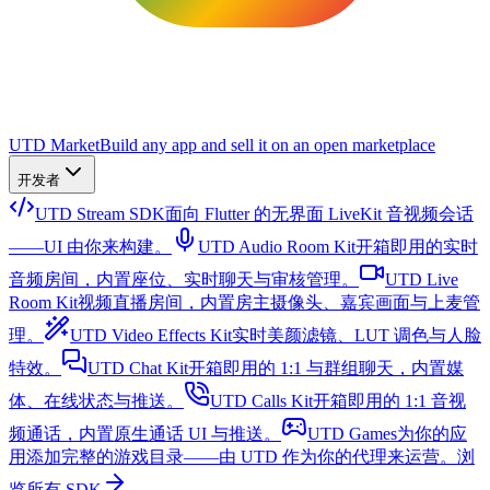
UTD Market
Build any app and sell it on an open marketplace
开发者
UTD Stream SDK
面向 Flutter 的无界面 LiveKit 音视频会话
——UI 由你来构建。
UTD Audio Room Kit
开箱即用的实时
音频房间，内置座位、实时聊天与审核管理。
UTD Live
Room Kit
视频直播房间，内置房主摄像头、嘉宾画面与上麦管
理。
UTD Video Effects Kit
实时美颜滤镜、LUT 调色与人脸
特效。
UTD Chat Kit
开箱即用的 1:1 与群组聊天，内置媒
体、在线状态与推送。
UTD Calls Kit
开箱即用的 1:1 音视
频通话，内置原生通话 UI 与推送。
UTD Games
为你的应
用添加完整的游戏目录——由 UTD 作为你的代理来运营。
浏
览所有 SDK