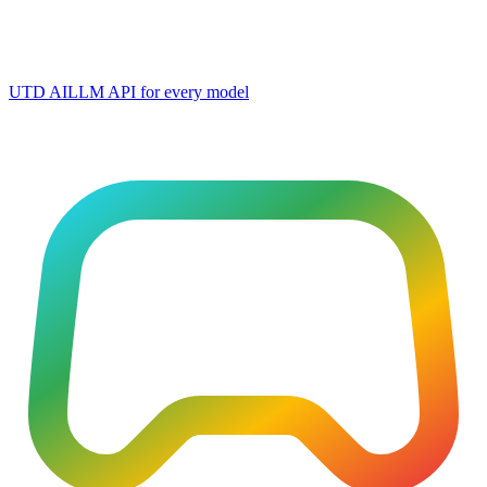
UTD AI
LLM API for every model