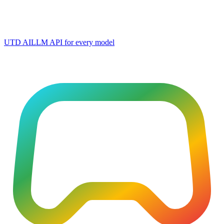
UTD AI
LLM API for every model