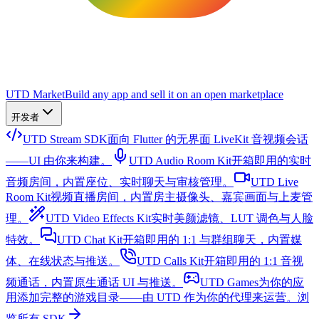
UTD Market
Build any app and sell it on an open marketplace
开发者
UTD Stream SDK
面向 Flutter 的无界面 LiveKit 音视频会话
——UI 由你来构建。
UTD Audio Room Kit
开箱即用的实时
音频房间，内置座位、实时聊天与审核管理。
UTD Live
Room Kit
视频直播房间，内置房主摄像头、嘉宾画面与上麦管
理。
UTD Video Effects Kit
实时美颜滤镜、LUT 调色与人脸
特效。
UTD Chat Kit
开箱即用的 1:1 与群组聊天，内置媒
体、在线状态与推送。
UTD Calls Kit
开箱即用的 1:1 音视
频通话，内置原生通话 UI 与推送。
UTD Games
为你的应
用添加完整的游戏目录——由 UTD 作为你的代理来运营。
浏
览所有 SDK