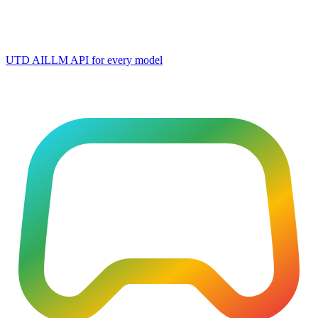
UTD AI
LLM API for every model