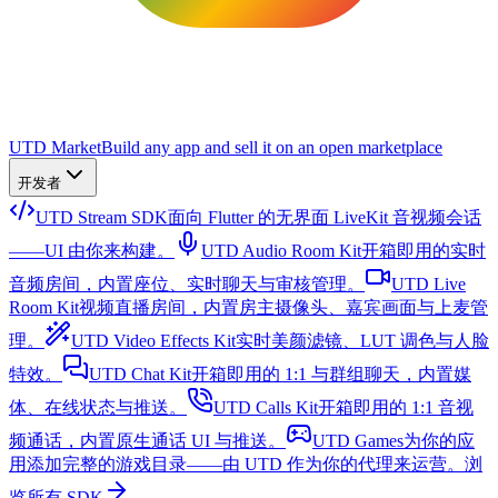
UTD Market
Build any app and sell it on an open marketplace
开发者
UTD Stream SDK
面向 Flutter 的无界面 LiveKit 音视频会话
——UI 由你来构建。
UTD Audio Room Kit
开箱即用的实时
音频房间，内置座位、实时聊天与审核管理。
UTD Live
Room Kit
视频直播房间，内置房主摄像头、嘉宾画面与上麦管
理。
UTD Video Effects Kit
实时美颜滤镜、LUT 调色与人脸
特效。
UTD Chat Kit
开箱即用的 1:1 与群组聊天，内置媒
体、在线状态与推送。
UTD Calls Kit
开箱即用的 1:1 音视
频通话，内置原生通话 UI 与推送。
UTD Games
为你的应
用添加完整的游戏目录——由 UTD 作为你的代理来运营。
浏
览所有 SDK