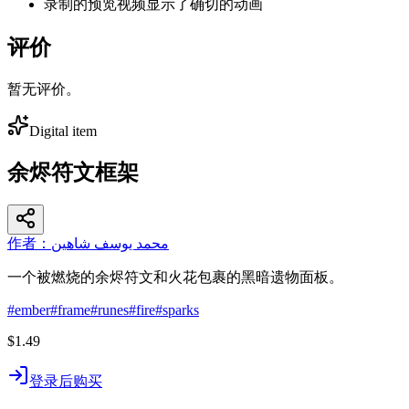
录制的预览视频显示了确切的动画
评价
暂无评价。
Digital item
余烬符文框架
作者：محمد يوسف شاهين
一个被燃烧的余烬符文和火花包裹的黑暗遗物面板。
#
ember
#
frame
#
runes
#
fire
#
sparks
$1.49
登录后购买