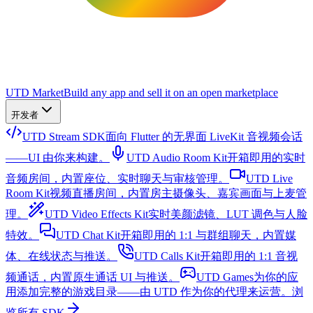
UTD Market
Build any app and sell it on an open marketplace
开发者
UTD Stream SDK
面向 Flutter 的无界面 LiveKit 音视频会话
——UI 由你来构建。
UTD Audio Room Kit
开箱即用的实时
音频房间，内置座位、实时聊天与审核管理。
UTD Live
Room Kit
视频直播房间，内置房主摄像头、嘉宾画面与上麦管
理。
UTD Video Effects Kit
实时美颜滤镜、LUT 调色与人脸
特效。
UTD Chat Kit
开箱即用的 1:1 与群组聊天，内置媒
体、在线状态与推送。
UTD Calls Kit
开箱即用的 1:1 音视
频通话，内置原生通话 UI 与推送。
UTD Games
为你的应
用添加完整的游戏目录——由 UTD 作为你的代理来运营。
浏
览所有 SDK