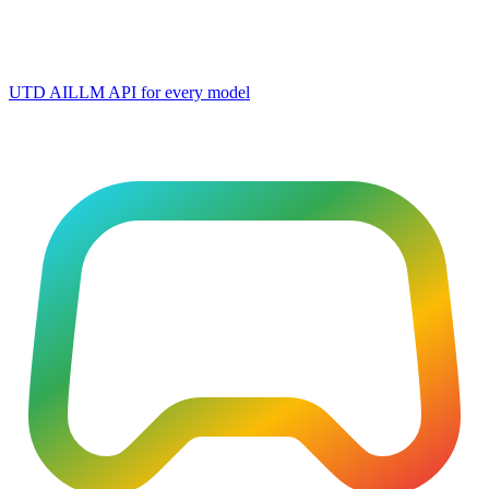
UTD AI
LLM API for every model