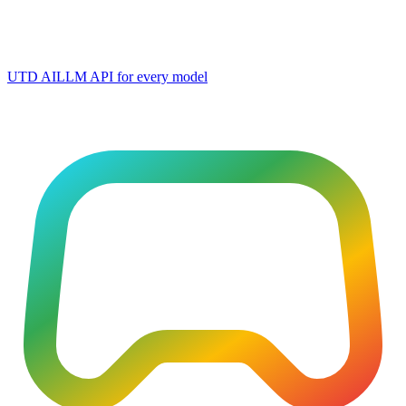
UTD AI
LLM API for every model