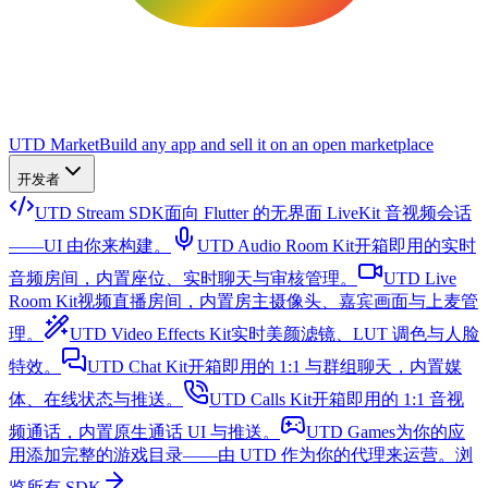
UTD Market
Build any app and sell it on an open marketplace
开发者
UTD Stream SDK
面向 Flutter 的无界面 LiveKit 音视频会话
——UI 由你来构建。
UTD Audio Room Kit
开箱即用的实时
音频房间，内置座位、实时聊天与审核管理。
UTD Live
Room Kit
视频直播房间，内置房主摄像头、嘉宾画面与上麦管
理。
UTD Video Effects Kit
实时美颜滤镜、LUT 调色与人脸
特效。
UTD Chat Kit
开箱即用的 1:1 与群组聊天，内置媒
体、在线状态与推送。
UTD Calls Kit
开箱即用的 1:1 音视
频通话，内置原生通话 UI 与推送。
UTD Games
为你的应
用添加完整的游戏目录——由 UTD 作为你的代理来运营。
浏
览所有 SDK