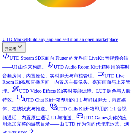
UTD Market
Build any app and sell it on an open marketplace
开发者
UTD Stream SDK
面向 Flutter 的无界面 LiveKit 音视频会话
——UI 由你来构建。
UTD Audio Room Kit
开箱即用的实时
音频房间，内置座位、实时聊天与审核管理。
UTD Live
Room Kit
视频直播房间，内置房主摄像头、嘉宾画面与上麦管
理。
UTD Video Effects Kit
实时美颜滤镜、LUT 调色与人脸
特效。
UTD Chat Kit
开箱即用的 1:1 与群组聊天，内置媒
体、在线状态与推送。
UTD Calls Kit
开箱即用的 1:1 音视
频通话，内置原生通话 UI 与推送。
UTD Games
为你的应
用添加完整的游戏目录——由 UTD 作为你的代理来运营。
浏
览所有 SDK