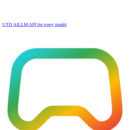
UTD AI
LLM API for every model