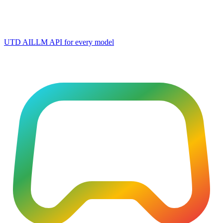
UTD AI
LLM API for every model