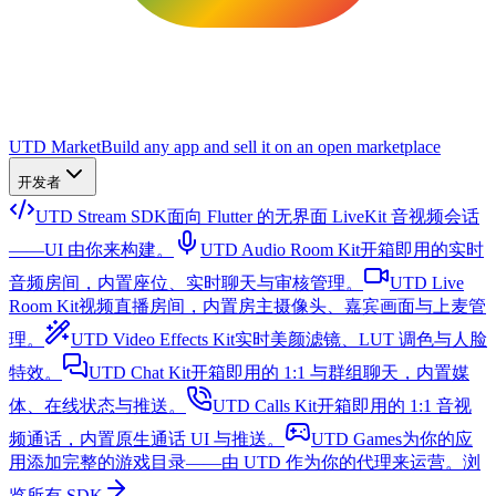
UTD Market
Build any app and sell it on an open marketplace
开发者
UTD Stream SDK
面向 Flutter 的无界面 LiveKit 音视频会话
——UI 由你来构建。
UTD Audio Room Kit
开箱即用的实时
音频房间，内置座位、实时聊天与审核管理。
UTD Live
Room Kit
视频直播房间，内置房主摄像头、嘉宾画面与上麦管
理。
UTD Video Effects Kit
实时美颜滤镜、LUT 调色与人脸
特效。
UTD Chat Kit
开箱即用的 1:1 与群组聊天，内置媒
体、在线状态与推送。
UTD Calls Kit
开箱即用的 1:1 音视
频通话，内置原生通话 UI 与推送。
UTD Games
为你的应
用添加完整的游戏目录——由 UTD 作为你的代理来运营。
浏
览所有 SDK