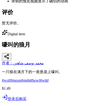
录制的预览视频显示了确切的动画
评价
暂无评价。
Digital item
嚎叫的狼月
作者：محمد يوسف شاهين
一只狼在满月下的一座悬崖上嚎叫。
#
wolf
#
moon
#
night
#
howl
#
wild
$1.49
登录后购买