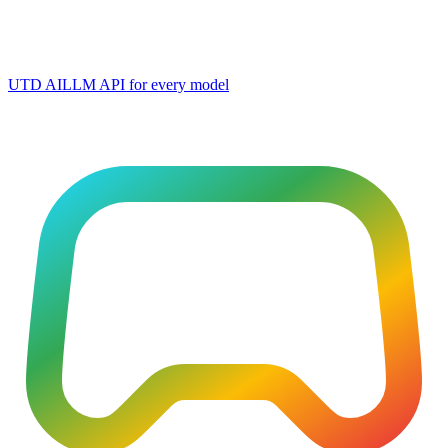
UTD AI
LLM API for every model