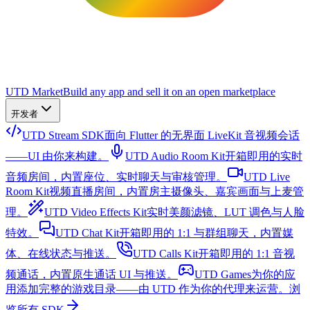
UTD Market
Build any app and sell it on an open marketplace
开发者
UTD Stream SDK
面向 Flutter 的无界面 LiveKit 音视频会话
——UI 由你来构建。
UTD Audio Room Kit
开箱即用的实时
音频房间，内置座位、实时聊天与审核管理。
UTD Live
Room Kit
视频直播房间，内置房主摄像头、嘉宾画面与上麦管
理。
UTD Video Effects Kit
实时美颜滤镜、LUT 调色与人脸
特效。
UTD Chat Kit
开箱即用的 1:1 与群组聊天，内置媒
体、在线状态与推送。
UTD Calls Kit
开箱即用的 1:1 音视
频通话，内置原生通话 UI 与推送。
UTD Games
为你的应
用添加完整的游戏目录——由 UTD 作为你的代理来运营。
浏
览所有 SDK