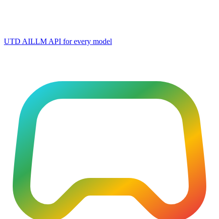
UTD AI
LLM API for every model