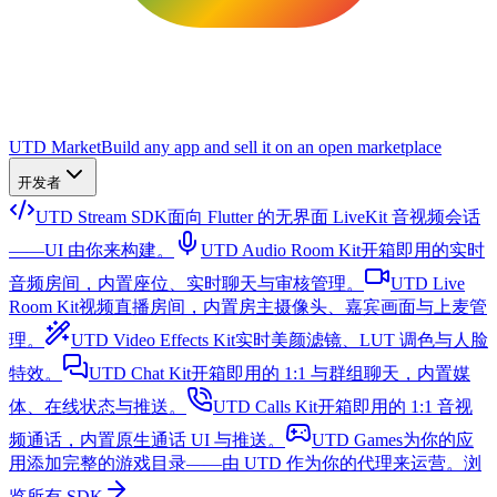
UTD Market
Build any app and sell it on an open marketplace
开发者
UTD Stream SDK
面向 Flutter 的无界面 LiveKit 音视频会话
——UI 由你来构建。
UTD Audio Room Kit
开箱即用的实时
音频房间，内置座位、实时聊天与审核管理。
UTD Live
Room Kit
视频直播房间，内置房主摄像头、嘉宾画面与上麦管
理。
UTD Video Effects Kit
实时美颜滤镜、LUT 调色与人脸
特效。
UTD Chat Kit
开箱即用的 1:1 与群组聊天，内置媒
体、在线状态与推送。
UTD Calls Kit
开箱即用的 1:1 音视
频通话，内置原生通话 UI 与推送。
UTD Games
为你的应
用添加完整的游戏目录——由 UTD 作为你的代理来运营。
浏
览所有 SDK