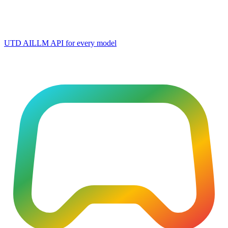
UTD AI
LLM API for every model