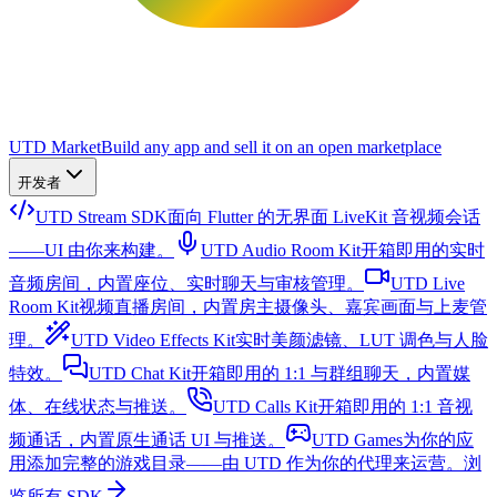
UTD Market
Build any app and sell it on an open marketplace
开发者
UTD Stream SDK
面向 Flutter 的无界面 LiveKit 音视频会话
——UI 由你来构建。
UTD Audio Room Kit
开箱即用的实时
音频房间，内置座位、实时聊天与审核管理。
UTD Live
Room Kit
视频直播房间，内置房主摄像头、嘉宾画面与上麦管
理。
UTD Video Effects Kit
实时美颜滤镜、LUT 调色与人脸
特效。
UTD Chat Kit
开箱即用的 1:1 与群组聊天，内置媒
体、在线状态与推送。
UTD Calls Kit
开箱即用的 1:1 音视
频通话，内置原生通话 UI 与推送。
UTD Games
为你的应
用添加完整的游戏目录——由 UTD 作为你的代理来运营。
浏
览所有 SDK