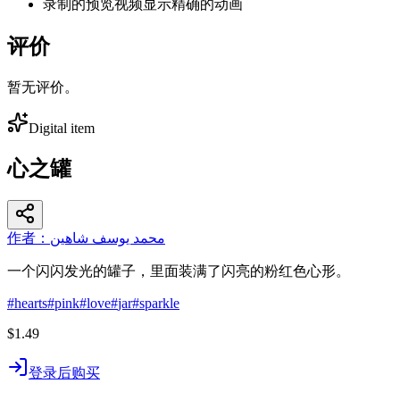
录制的预览视频显示精确的动画
评价
暂无评价。
Digital item
心之罐
作者：محمد يوسف شاهين
一个闪闪发光的罐子，里面装满了闪亮的粉红色心形。
#
hearts
#
pink
#
love
#
jar
#
sparkle
$1.49
登录后购买