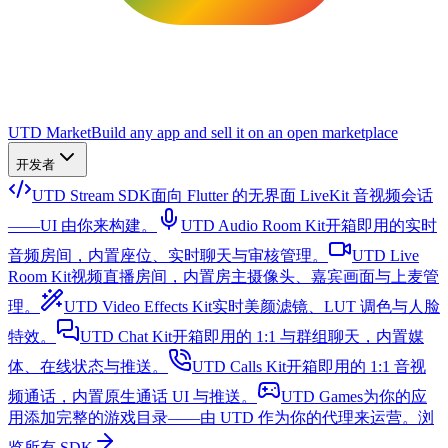
UTD Market
Build any app and sell it on an open marketplace
开发者
UTD Stream SDK
面向 Flutter 的无界面 LiveKit 音视频会话
——UI 由你来构建。
UTD Audio Room Kit
开箱即用的实时
音频房间，内置座位、实时聊天与审核管理。
UTD Live
Room Kit
视频直播房间，内置房主摄像头、嘉宾画面与上麦管
理。
UTD Video Effects Kit
实时美颜滤镜、LUT 调色与人脸
特效。
UTD Chat Kit
开箱即用的 1:1 与群组聊天，内置媒
体、在线状态与推送。
UTD Calls Kit
开箱即用的 1:1 音视
频通话，内置原生通话 UI 与推送。
UTD Games
为你的应
用添加完整的游戏目录——由 UTD 作为你的代理来运营。
浏
览所有 SDK