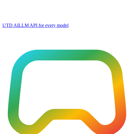
UTD AI
LLM API for every model