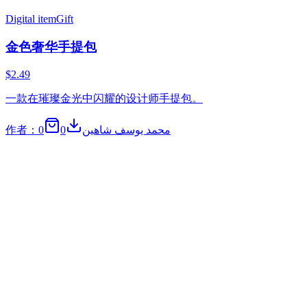
Digital item
Gift
金色奢华手提包
$2.49
一款在璀璨金光中闪耀的设计师手提包。
0
0
作者：محمد يوسف شاهين