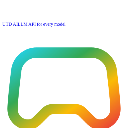
UTD AI
LLM API for every model