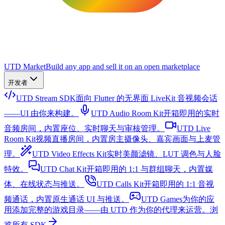
UTD Market
Build any app and sell it on an open marketplace
开发者
UTD Stream SDK
面向 Flutter 的无界面 LiveKit 音视频会话
——UI 由你来构建。
UTD Audio Room Kit
开箱即用的实时
音频房间，内置座位、实时聊天与审核管理。
UTD Live
Room Kit
视频直播房间，内置房主摄像头、嘉宾画面与上麦管
理。
UTD Video Effects Kit
实时美颜滤镜、LUT 调色与人脸
特效。
UTD Chat Kit
开箱即用的 1:1 与群组聊天，内置媒
体、在线状态与推送。
UTD Calls Kit
开箱即用的 1:1 音视
频通话，内置原生通话 UI 与推送。
UTD Games
为你的应
用添加完整的游戏目录——由 UTD 作为你的代理来运营。
浏
览所有 SDK