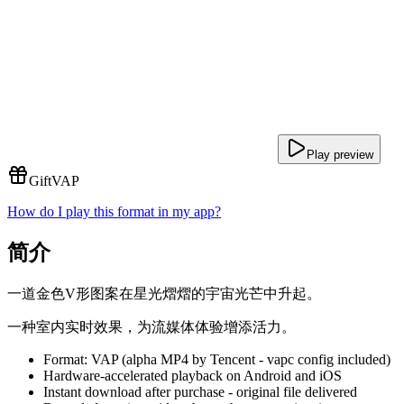
Play preview
Gift
VAP
How do I play this format in my app?
简介
一道金色V形图案在星光熠熠的宇宙光芒中升起。
一种室内实时效果，为流媒体体验增添活力。
Format: VAP (alpha MP4 by Tencent - vapc config included)
Hardware-accelerated playback on Android and iOS
Instant download after purchase - original file delivered