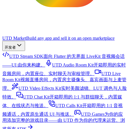
UTD Market
Build any app and sell it on an open marketplace
开发者
UTD Stream SDK
面向 Flutter 的无界面 LiveKit 音视频会话
——UI 由你来构建。
UTD Audio Room Kit
开箱即用的实时
音频房间，内置座位、实时聊天与审核管理。
UTD Live
Room Kit
视频直播房间，内置房主摄像头、嘉宾画面与上麦管
理。
UTD Video Effects Kit
实时美颜滤镜、LUT 调色与人脸
特效。
UTD Chat Kit
开箱即用的 1:1 与群组聊天，内置媒
体、在线状态与推送。
UTD Calls Kit
开箱即用的 1:1 音视
频通话，内置原生通话 UI 与推送。
UTD Games
为你的应
用添加完整的游戏目录——由 UTD 作为你的代理来运营。
浏
览所有 SDK