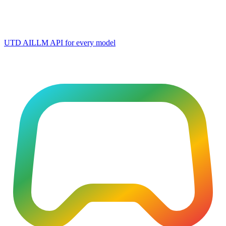
UTD AI
LLM API for every model