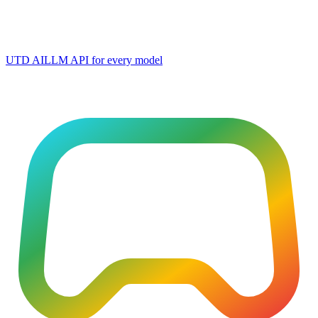
UTD AI
LLM API for every model