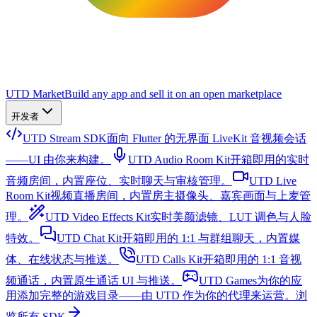
UTD Market
Build any app and sell it on an open marketplace
开发者
UTD Stream SDK
面向 Flutter 的无界面 LiveKit 音视频会话
——UI 由你来构建。
UTD Audio Room Kit
开箱即用的实时
音频房间，内置座位、实时聊天与审核管理。
UTD Live
Room Kit
视频直播房间，内置房主摄像头、嘉宾画面与上麦管
理。
UTD Video Effects Kit
实时美颜滤镜、LUT 调色与人脸
特效。
UTD Chat Kit
开箱即用的 1:1 与群组聊天，内置媒
体、在线状态与推送。
UTD Calls Kit
开箱即用的 1:1 音视
频通话，内置原生通话 UI 与推送。
UTD Games
为你的应
用添加完整的游戏目录——由 UTD 作为你的代理来运营。
浏
览所有 SDK