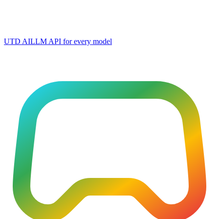
UTD AI
LLM API for every model