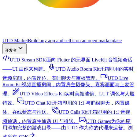
UTD Market
Build any app and sell it on an open marketplace
开发者
UTD Stream SDK
面向 Flutter 的无界面 LiveKit 音视频会话
——UI 由你来构建。
UTD Audio Room Kit
开箱即用的实时
音频房间，内置座位、实时聊天与审核管理。
UTD Live
Room Kit
视频直播房间，内置房主摄像头、嘉宾画面与上麦管
理。
UTD Video Effects Kit
实时美颜滤镜、LUT 调色与人脸
特效。
UTD Chat Kit
开箱即用的 1:1 与群组聊天，内置媒
体、在线状态与推送。
UTD Calls Kit
开箱即用的 1:1 音视
频通话，内置原生通话 UI 与推送。
UTD Games
为你的应
用添加完整的游戏目录——由 UTD 作为你的代理来运营。
浏
览所有 SDK