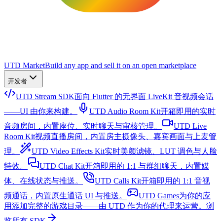
UTD Market
Build any app and sell it on an open marketplace
开发者
UTD Stream SDK
面向 Flutter 的无界面 LiveKit 音视频会话
——UI 由你来构建。
UTD Audio Room Kit
开箱即用的实时
音频房间，内置座位、实时聊天与审核管理。
UTD Live
Room Kit
视频直播房间，内置房主摄像头、嘉宾画面与上麦管
理。
UTD Video Effects Kit
实时美颜滤镜、LUT 调色与人脸
特效。
UTD Chat Kit
开箱即用的 1:1 与群组聊天，内置媒
体、在线状态与推送。
UTD Calls Kit
开箱即用的 1:1 音视
频通话，内置原生通话 UI 与推送。
UTD Games
为你的应
用添加完整的游戏目录——由 UTD 作为你的代理来运营。
浏
览所有 SDK