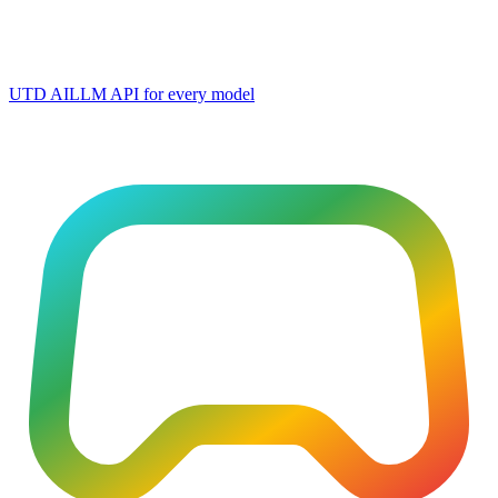
UTD AI
LLM API for every model