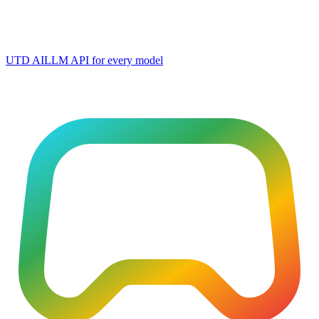
UTD AI
LLM API for every model