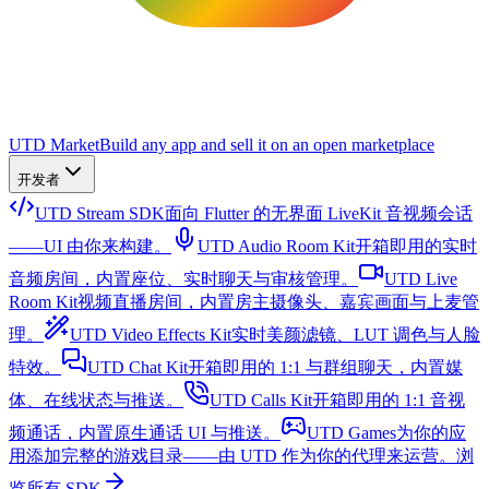
UTD Market
Build any app and sell it on an open marketplace
开发者
UTD Stream SDK
面向 Flutter 的无界面 LiveKit 音视频会话
——UI 由你来构建。
UTD Audio Room Kit
开箱即用的实时
音频房间，内置座位、实时聊天与审核管理。
UTD Live
Room Kit
视频直播房间，内置房主摄像头、嘉宾画面与上麦管
理。
UTD Video Effects Kit
实时美颜滤镜、LUT 调色与人脸
特效。
UTD Chat Kit
开箱即用的 1:1 与群组聊天，内置媒
体、在线状态与推送。
UTD Calls Kit
开箱即用的 1:1 音视
频通话，内置原生通话 UI 与推送。
UTD Games
为你的应
用添加完整的游戏目录——由 UTD 作为你的代理来运营。
浏
览所有 SDK