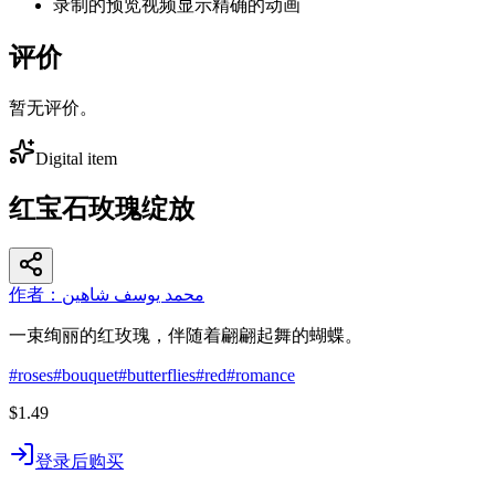
录制的预览视频显示精确的动画
评价
暂无评价。
Digital item
红宝石玫瑰绽放
作者：محمد يوسف شاهين
一束绚丽的红玫瑰，伴随着翩翩起舞的蝴蝶。
#
roses
#
bouquet
#
butterflies
#
red
#
romance
$1.49
登录后购买